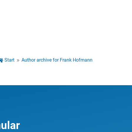
Start
Author archive for
Frank Hofmann

9
ular