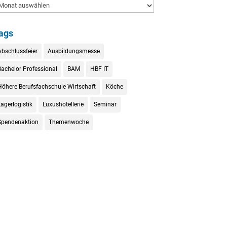
rchiv
ags
Abschlussfeier
Ausbildungsmesse
Bachelor Professional
BAM
HBF IT
Höhere Berufsfachschule Wirtschaft
Köche
agerlogistik
Luxushotellerie
Seminar
Spendenaktion
Themenwoche