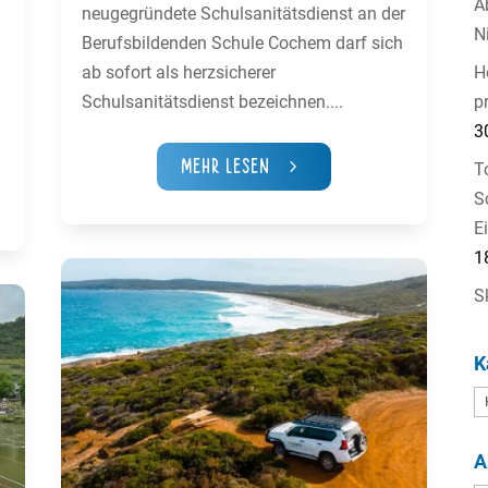
A
neugegründete Schulsanitätsdienst an der
N
Berufsbildenden Schule Cochem darf sich
H
ab sofort als herzsicherer
p
Schulsanitätsdienst bezeichnen....
3
Mehr Lesen
T
S
E
1
S
K
K
A