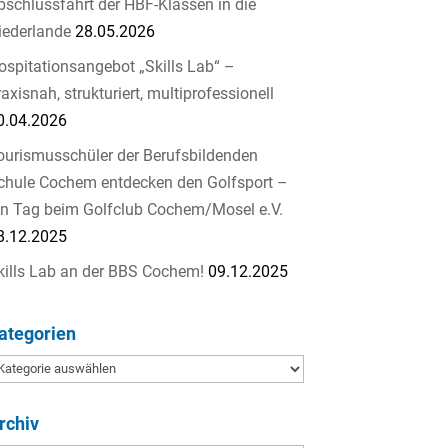
bschlussfahrt der HBF-Klassen in die
iederlande
28.05.2026
ospitationsangebot „Skills Lab“ –
raxisnah, strukturiert, multiprofessionell
0.04.2026
ourismusschüler der Berufsbildenden
chule Cochem entdecken den Golfsport –
in Tag beim Golfclub Cochem/Mosel e.V.
8.12.2025
kills Lab an der BBS Cochem!
09.12.2025
ategorien
ategorien
rchiv