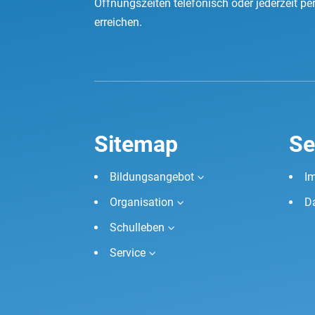
Öffnungszeiten telefonisch oder jederzeit pe
erreichen.
Sitemap
Se
Bildungsangebot
I
3
Organisation
D
3
Schulleben
3
Service
3