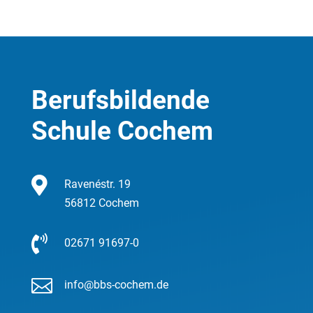
Berufsbildende
Schule Cochem

Ravenéstr. 19
56812 Cochem

02671 91697-0

info@bbs-cochem.de