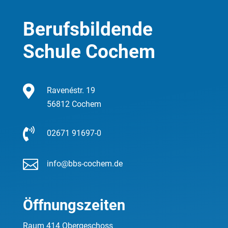
Berufsbildende
Schule Cochem

Ravenéstr. 19
56812 Cochem

02671 91697-0

info@bbs-cochem.de
Öffnungszeiten
Raum 414 Obergeschoss